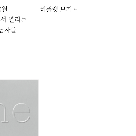
0월
리플렛 보기
←
에서 열리는
남자
를