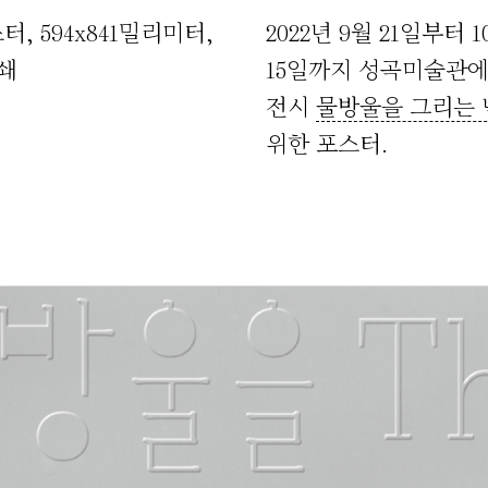
스터
,
594x841밀리미터
,
2022년 9월 21일부터 1
쇄
15일까지 성곡미술관
전시
물방울을 그리는 
위한 포스터.