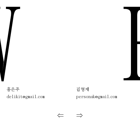
W
홍은주
김형재
delikit@gmail.com
personak@gmail.com
⇐
⇒