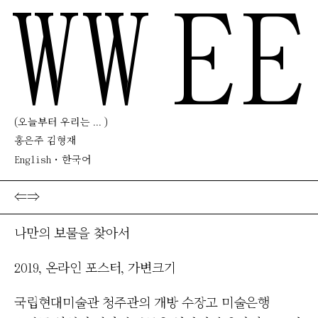
WW
EE
(오늘부터 우리는 ... )
홍은주 김형재
English
한국어
⇐
⇒
나만의 보물을 찾아서
2019
,
온라인 포스터
,
가변크기
국립현대미술관 청주관의 개방 수장고 미술은행